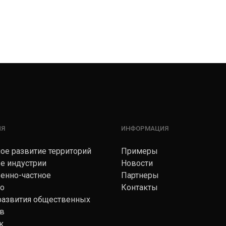
ИЯ
ИНФОРМАЦИЯ
ое развитие территорий
Примеры
е индустрии
Новости
венно-частное
Партнеры
во
Контакты
 развития общественных
тв
к