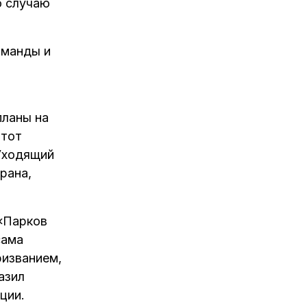
о случаю
оманды и
планы на
 тот
Уходящий
рана,
 «Парков
сама
ризванием,
азил
ции.