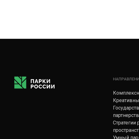
НАПРАВЛЕН
Комплексн
Креативны
Государст
партнерст
Стратегии
пространс
Умный пар