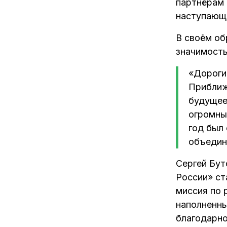
партнёрам 
ОБЩЕСТВЕННЫХ
наступающе
ПРОСТРАНСТВ
В своём об
УМНЫЙ ПАРК
значимость
РЕКЛАМНЫЕ ИНТЕГРАЦИИ
«Дороги
И МАРКЕТИНГ
Приближ
будущее
МЕЖДУНАРОДНЫЕ
огромны
ПРОЕКТЫ
год был 
ТЕХНОЛОГИИ
объедини
ЗДОРОВЫЙ ПАРК
Сергей Бут
ИННОВАЦИОННЫЙ
России» ст
миссия по 
ДЕВЕЛОПМЕНТ
наполненны
КОНЦЕПТУАЛЬНОЕ
благодарно