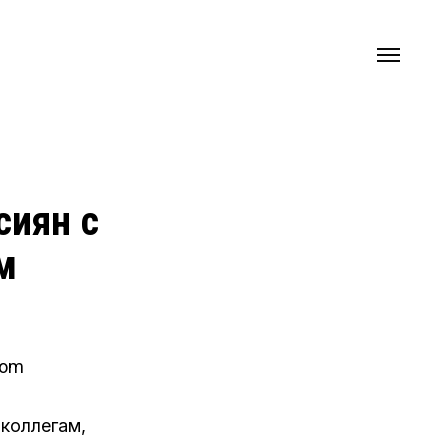
сиян с
8 (800) 333 20 26
м
service@parkirussia.ru
коллегам,