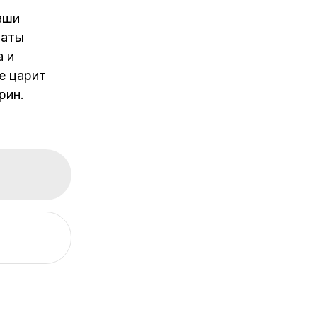
аши
таты
а и
е царит
рин.