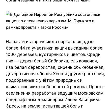
организациями и активными жителями.
8 (800) 333 20 26
На части исторического парка площадью
service@parkirussia.ru
более 44 га участники акции высадили более
1000 деревьев, кустарников и цветов. Среди
них — дерен белый Сибирика, ель колючая,
ива белая серебристая, сирень обыкновенная,
декоративная яблоня Хопа и другие растения,
подобранные с учётом природных и
климатических особенностей региона. Проект
озеленения разработан ведущим московским
ландшафтным дизайнером Ильёй Васецким.
Здесь, на земле, испытавшей боль и