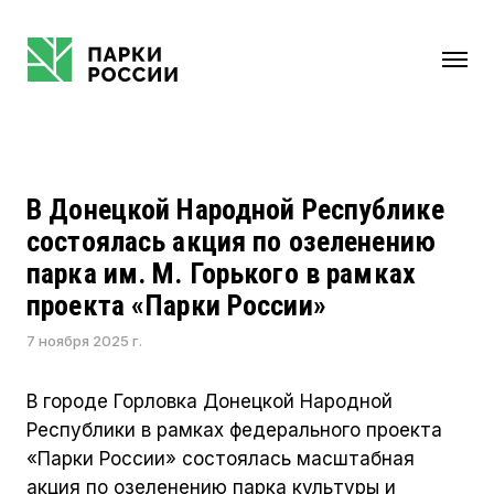
НАПРАВЛЕНИЯ
В Донецкой Народной Республике
состоялась акция по озеленению
КОМПЛЕКСНОЕ РАЗВИТИЕ ТЕРРИТОРИЙ
парка им. М. Горького в рамках
КРЕАТИВНЫЕ ИНДУСТРИИ
проекта «Парки России»
ГОСУДАРСТВЕННО-ЧАСТНОЕ
7 ноября 2025 г.
ПАРТНЕРСТВО
СТРАТЕГИИ РАЗВИТИЯ ОБЩЕСТВЕННЫХ
В городе Горловка Донецкой Народной
ПРОСТРАНСТВ
Республики в рамках федерального проекта
УМНЫЙ ПАРК
«Парки России» состоялась масштабная
РЕКЛАМНЫЕ ИНТЕГРАЦИИ И
акция по озеленению парка культуры и