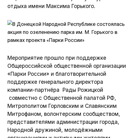
МАРКЕТИНГ
отдыха имени Максима Горького.
МЕЖДУНАРОДНЫЕ ПРОЕКТЫ
ТЕХНОЛОГИИ
ЗДОРОВЫЙ ПАРК
ИННОВАЦИОННЫЙ ДЕВЕЛОПМЕНТ
КОНЦЕПТУАЛЬНОЕ ПРОЕКТИРОВАНИЕ
Мероприятие прошло при поддержке
Общероссийской общественной организации
«Парки России» и благотворительной
поддержке генерального директора
компании-партнёра Рады Рожицкой
ИНФОРМАЦИЯ
совместно с Общественной палатой РФ,
ПРИМЕРЫ
Митрополитом Горловским и Славянским
Митрофаном, волонтерским сообществом,
НОВОСТИ
представителями администрации города,
ПАРТНЕРЫ
Народной дружиной, молодёжными
КОНТАКТЫ